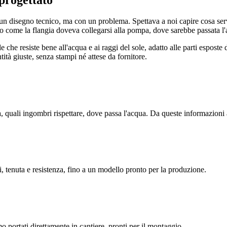
on un disegno tecnico, ma con un problema. Spettava a noi capire cosa se
o come la flangia doveva collegarsi alla pompa, dove sarebbe passata l'
che resiste bene all'acqua e ai raggi del sole, adatto alle parti esposte
tà giuste, senza stampi né attese da fornitore.
a, quali ingombri rispettare, dove passa l'acqua. Da queste informazioni 
, tenuta e resistenza, fino a un modello pronto per la produzione.
portati direttamente in cantiere, pronti per il montaggio.