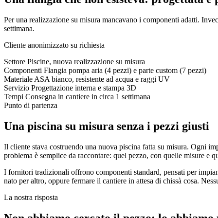
Per una realizzazione su misura mancavano i componenti adatti. Invece 
settimana.
Cliente anonimizzato su richiesta
Settore
Piscine, nuova realizzazione su misura
Componenti
Flangia pompa aria (4 pezzi) e parte custom (7 pezzi)
Materiale
ASA bianco, resistente ad acqua e raggi UV
Servizio
Progettazione interna e stampa 3D
Tempi
Consegna in cantiere in circa 1 settimana
Punto di partenza
Una piscina su misura senza i pezzi giusti
Il cliente stava costruendo una nuova piscina fatta su misura. Ogni impi
problema è semplice da raccontare: quel pezzo, con quelle misure e qu
I fornitori tradizionali offrono componenti standard, pensati per impian
nato per altro, oppure fermare il cantiere in attesa di chissà cosa. Nes
La nostra risposta
Non abbiamo cercato il pezzo: lo abbiamo 