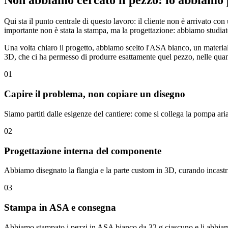
Qui sta il punto centrale di questo lavoro: il cliente non è arrivato c
importante non è stata la stampa, ma la progettazione: abbiamo studiat
Una volta chiaro il progetto, abbiamo scelto l'ASA bianco, un materiale 
3D, che ci ha permesso di produrre esattamente quel pezzo, nelle quanti
01
Capire il problema, non copiare un disegno
Siamo partiti dalle esigenze del cantiere: come si collega la pompa ari
02
Progettazione interna del componente
Abbiamo disegnato la flangia e la parte custom in 3D, curando incastri
03
Stampa in ASA e consegna
Abbiamo stampato i pezzi in ASA bianco da 32 g ciascuno e li abbiamo 