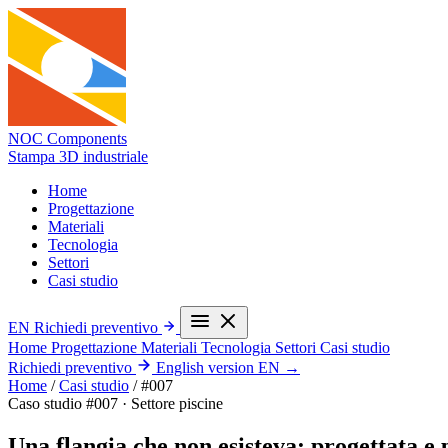
NOC Components
Stampa 3D industriale
Home
Progettazione
Materiali
Tecnologia
Settori
Casi studio
EN
Richiedi preventivo
Home
Progettazione
Materiali
Tecnologia
Settori
Casi studio
Richiedi preventivo
English version
EN →
Home
/
Casi studio
/
#007
Caso studio #007 · Settore piscine
Una flangia che non esisteva: progettata 